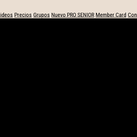
ideos
Precios
Grupos
Nuevo PRO SENIOR
Member Card
Con