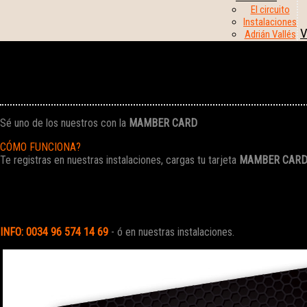
El circuito
Instalaciones
V
Adrián Vallés
Mamber Card
Sé uno de los nuestros con la
MAMBER CARD
CÓMO FUNCIONA?
Te registras en nuestras instalaciones, cargas tu tarjeta
MAMBER CAR
Todos tus tickets tienen descuento
No harás mas colas de espera para comprar tus tickets
Solo te registras una vez
INFO: 0034 96 574 14 69
- ó en nuestras instalaciones.