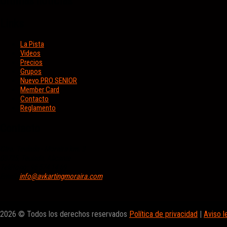
Últimas noticias
Links
La Pista
Videos
Precios
Grupos
Nuevo PRO SENIOR
Member Card
Contacto
Reglamento
Contacto
Ctra. Teulada - Moraira km. 3
03725, Teulada, Alicante
Teléfono: 96 574 14 69
Email:
info@avkartingmoraira.com
2026 © Todos los derechos reservados
Política de privacidad
|
Aviso l